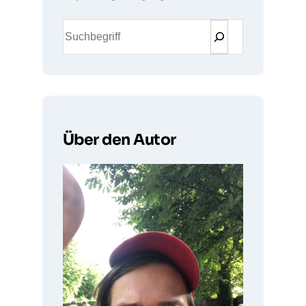
S
u
c
h
e
n
Über den Autor