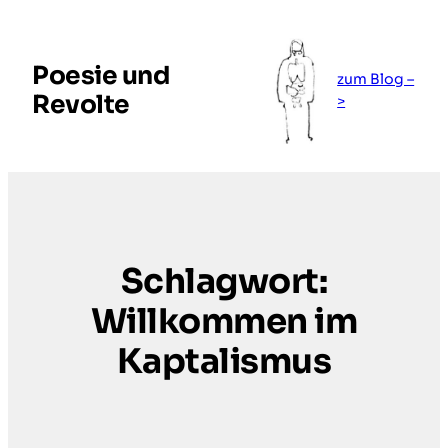
Zum
Inhalt
springen
Poesie und
zum Blog –
Revolte
>
Schlagwort:
Willkommen im
Kaptalismus