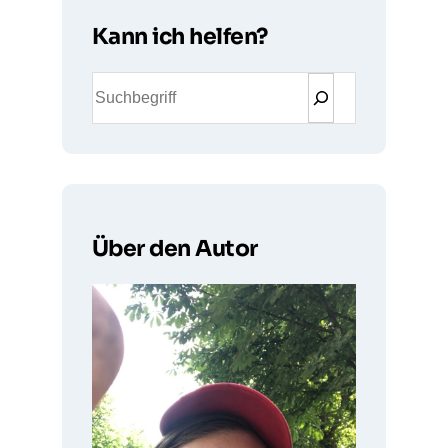
Kann ich helfen?
S
u
c
h
e
n
Über den Autor