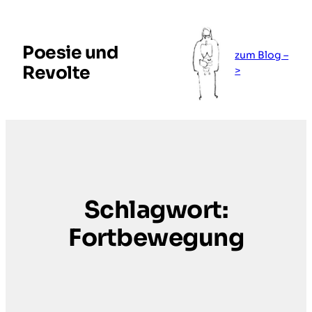
Zum
Inhalt
springen
Poesie und
zum Blog –
Revolte
>
Schlagwort:
Fortbewegung