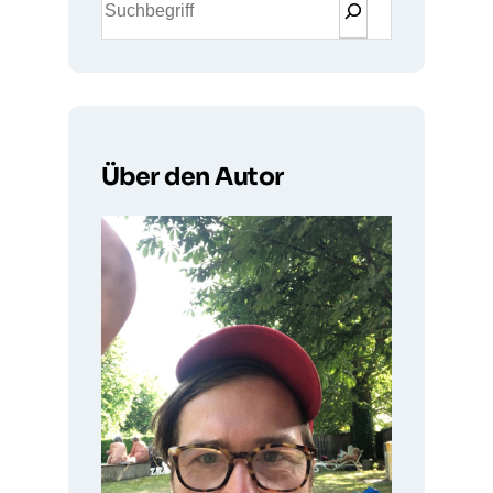
u
c
h
e
n
Über den Autor