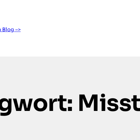
 Blog –>
gwort:
Miss