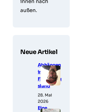
innen nach
außen.
Neue Artikel
Abhängen
im
Fledermau
sland
28. Mai
2026
Eine