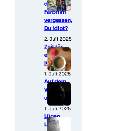
den
Farbfilm
vergessen,
Du Idiot?
2. Juli 2025
Zeit für
einen
Kaffee
1. Juli 2025
Auf dem
Weg nach
unten
1. Juli 2025
Lügen,
Lügen,