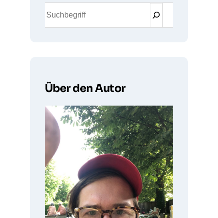
S
u
c
h
e
n
Über den Autor