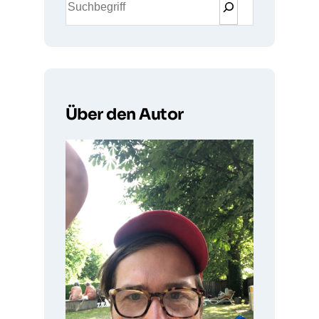
u
c
h
e
n
Über den Autor