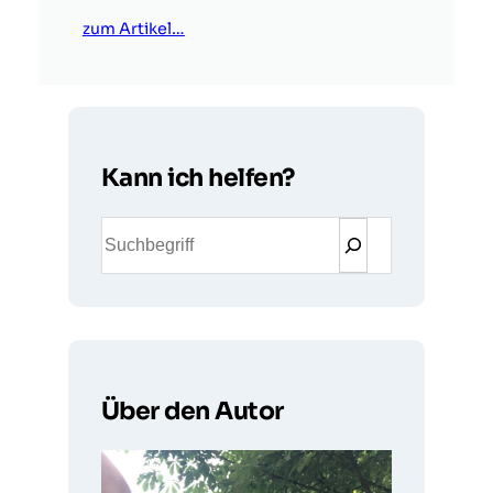
zum Artikel…
Kann ich helfen?
S
u
c
h
e
n
Über den Autor