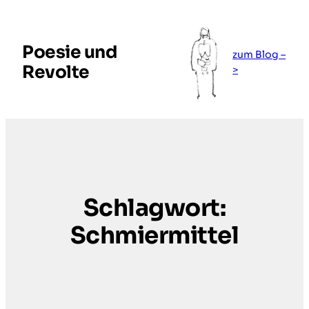
Zum
Inhalt
springen
Poesie und
zum Blog –
Revolte
>
Schlagwort:
Schmiermittel