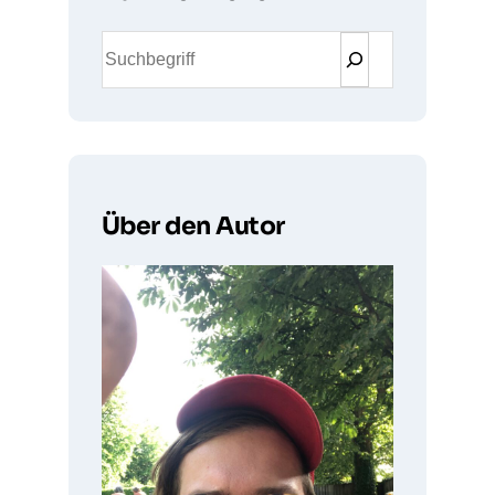
S
u
c
h
e
n
Über den Autor